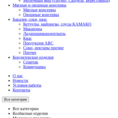
Молочный мир (Гродно, Скидель, Берестовица)
Мясные и овощные консервы
Мясные консервы
Овощные консервы
Бакалея, соки, квас
Кетчупы, майонезы, соусы КАМАКО
Макароны
Лидапищеконцентраты
Квас
Продукция АВС
Соки, нектары прочие
Прочее
Кондитерские изделия
Спартак
Коммунарка
О нас
Новости
Условия работы
Контакты
Все категории
Все категории
Колбасные изделия