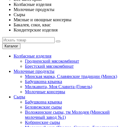
Колбасные изделия
Молочные продукты
Сыры
Мясные и овощные консервы
Бакалея, соки, квас
Кондитерские изделия
Каталог
Колбасные изделия
Гродненский мясокомбинат
Брестский мясокомбинат
Молочные продукты
Минская марка, Славянские традиции (Минск)
Бабушкина крынка
Милкавита, Моя Славита (Гомель)
Молочные консервы
Сыры
Бабушкина крынка
Беловежские сыры
Воложинские сыры, тм Молодея (Минский
молочный завод №1)
Кобринские сыры