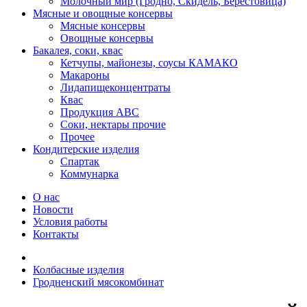
Молочный мир (Гродно, Скидель, Берестовица)
Мясные и овощные консервы
Мясные консервы
Овощные консервы
Бакалея, соки, квас
Кетчупы, майонезы, соусы КАМАКО
Макароны
Лидапищеконцентраты
Квас
Продукция АВС
Соки, нектары прочие
Прочее
Кондитерские изделия
Спартак
Коммунарка
О нас
Новости
Условия работы
Контакты
Колбасные изделия
Гродненский мясокомбинат