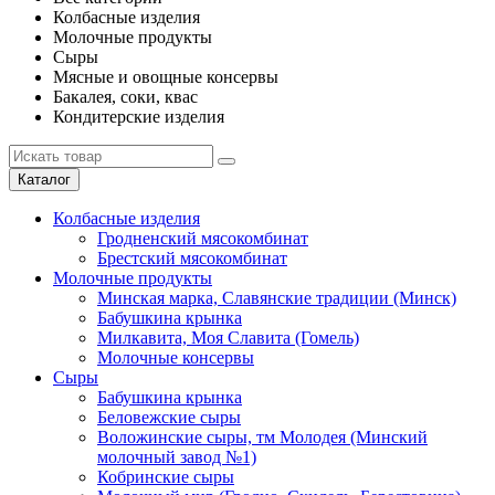
Колбасные изделия
Молочные продукты
Сыры
Мясные и овощные консервы
Бакалея, соки, квас
Кондитерские изделия
Каталог
Колбасные изделия
Гродненский мясокомбинат
Брестский мясокомбинат
Молочные продукты
Минская марка, Славянские традиции (Минск)
Бабушкина крынка
Милкавита, Моя Славита (Гомель)
Молочные консервы
Сыры
Бабушкина крынка
Беловежские сыры
Воложинские сыры, тм Молодея (Минский
молочный завод №1)
Кобринские сыры