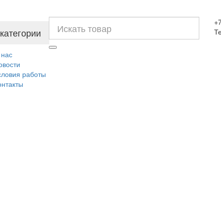
+7
 категории
Т
 нас
овости
словия работы
онтакты