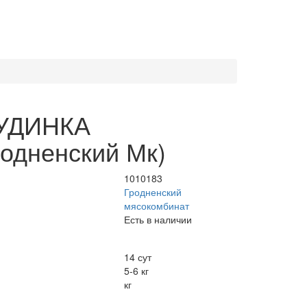
РУДИНКА
дненский Мк)
1010183
Гродненский
мясокомбинат
Есть в наличии
14 сут
5-6 кг
кг