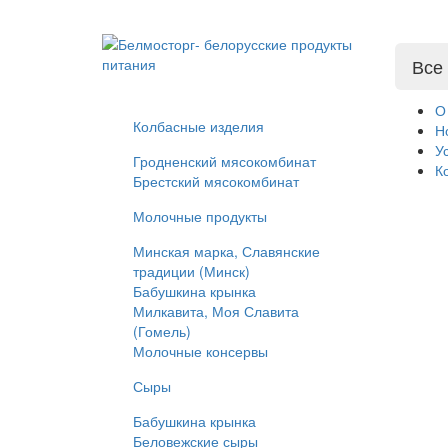
Все
О
Колбасные изделия
Н
У
Гродненский мясокомбинат
К
Брестский мясокомбинат
Молочные продукты
Минская марка, Славянские
традиции (Минск)
Бабушкина крынка
Милкавита, Моя Славита
(Гомель)
Молочные консервы
Сыры
Бабушкина крынка
Беловежские сыры