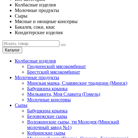
Колбасные изделия
Молочные продукты
Сыры
Мясные и овощные консервы
Бакалея, соки, квас
Кондитерские изделия
Каталог
Колбасные изделия
Гродненский мясокомбинат
Брестский мясокомбинат
Молочные продукты
Минская марка, Славянские традиции (Минск)
Бабушкина крынка
Милкавита, Моя Славита (Гомель)
Молочные консервы
Сыры
Бабушкина крынка
Беловежские сыры
Воложинские сыры, тм Молодея (Минский
молочный завод №1)
Кобринские сыры