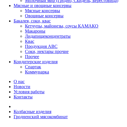
Молочный мир (Гродно, Скидель, Берестовица)
Мясные и овощные консервы
Мясные консервы
Овощные консервы
Бакалея, соки, квас
Кетчупы, майонезы, соусы КАМАКО
Макароны
Лидапищеконцентраты
Квас
Продукция АВС
Соки, нектары прочие
Прочее
Кондитерские изделия
Спартак
Коммунарка
О нас
Новости
Условия работы
Контакты
Колбасные изделия
Гродненский мясокомбинат