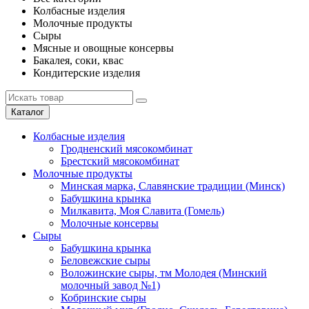
Колбасные изделия
Молочные продукты
Сыры
Мясные и овощные консервы
Бакалея, соки, квас
Кондитерские изделия
Каталог
Колбасные изделия
Гродненский мясокомбинат
Брестский мясокомбинат
Молочные продукты
Минская марка, Славянские традиции (Минск)
Бабушкина крынка
Милкавита, Моя Славита (Гомель)
Молочные консервы
Сыры
Бабушкина крынка
Беловежские сыры
Воложинские сыры, тм Молодея (Минский
молочный завод №1)
Кобринские сыры