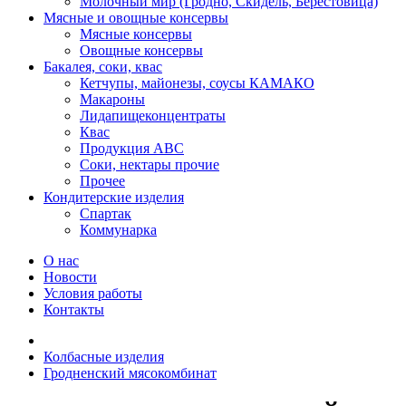
Молочный мир (Гродно, Скидель, Берестовица)
Мясные и овощные консервы
Мясные консервы
Овощные консервы
Бакалея, соки, квас
Кетчупы, майонезы, соусы КАМАКО
Макароны
Лидапищеконцентраты
Квас
Продукция АВС
Соки, нектары прочие
Прочее
Кондитерские изделия
Спартак
Коммунарка
О нас
Новости
Условия работы
Контакты
Колбасные изделия
Гродненский мясокомбинат