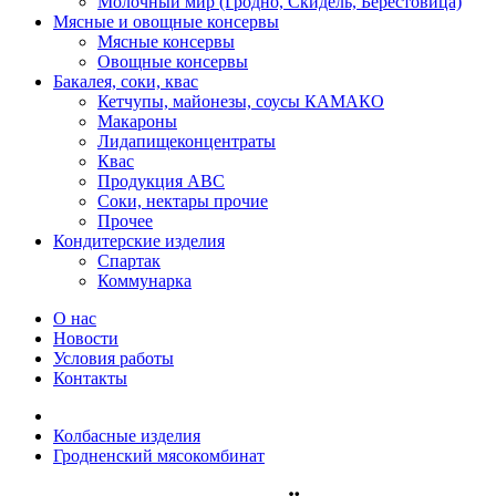
Молочный мир (Гродно, Скидель, Берестовица)
Мясные и овощные консервы
Мясные консервы
Овощные консервы
Бакалея, соки, квас
Кетчупы, майонезы, соусы КАМАКО
Макароны
Лидапищеконцентраты
Квас
Продукция АВС
Соки, нектары прочие
Прочее
Кондитерские изделия
Спартак
Коммунарка
О нас
Новости
Условия работы
Контакты
Колбасные изделия
Гродненский мясокомбинат