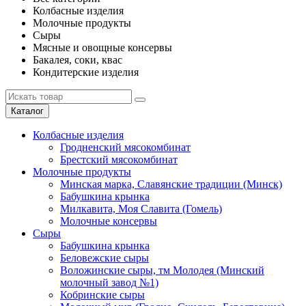
Колбасные изделия
Молочные продукты
Сыры
Мясные и овощные консервы
Бакалея, соки, квас
Кондитерские изделия
Каталог
Колбасные изделия
Гродненский мясокомбинат
Брестский мясокомбинат
Молочные продукты
Минская марка, Славянские традиции (Минск)
Бабушкина крынка
Милкавита, Моя Славита (Гомель)
Молочные консервы
Сыры
Бабушкина крынка
Беловежские сыры
Воложинские сыры, тм Молодея (Минский
молочный завод №1)
Кобринские сыры