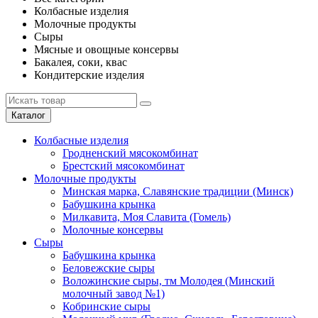
Колбасные изделия
Молочные продукты
Сыры
Мясные и овощные консервы
Бакалея, соки, квас
Кондитерские изделия
Каталог
Колбасные изделия
Гродненский мясокомбинат
Брестский мясокомбинат
Молочные продукты
Минская марка, Славянские традиции (Минск)
Бабушкина крынка
Милкавита, Моя Славита (Гомель)
Молочные консервы
Сыры
Бабушкина крынка
Беловежские сыры
Воложинские сыры, тм Молодея (Минский
молочный завод №1)
Кобринские сыры