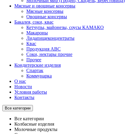
Молочный мир (Гродно, Скидель, Берестовица)
Мясные и овощные консервы
Мясные консервы
Овощные консервы
Бакалея, соки, квас
Кетчупы, майонезы, соусы КАМАКО
Макароны
Лидапищеконцентраты
Квас
Продукция АВС
Соки, нектары прочие
Прочее
Кондитерские изделия
Спартак
Коммунарка
О нас
Новости
Условия работы
Контакты
Все категории
Все категории
Колбасные изделия
Молочные продукты