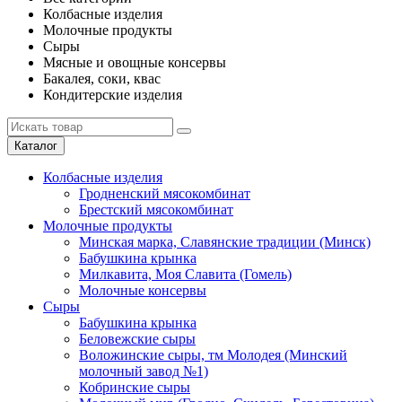
Колбасные изделия
Молочные продукты
Сыры
Мясные и овощные консервы
Бакалея, соки, квас
Кондитерские изделия
Каталог
Колбасные изделия
Гродненский мясокомбинат
Брестский мясокомбинат
Молочные продукты
Минская марка, Славянские традиции (Минск)
Бабушкина крынка
Милкавита, Моя Славита (Гомель)
Молочные консервы
Сыры
Бабушкина крынка
Беловежские сыры
Воложинские сыры, тм Молодея (Минский
молочный завод №1)
Кобринские сыры