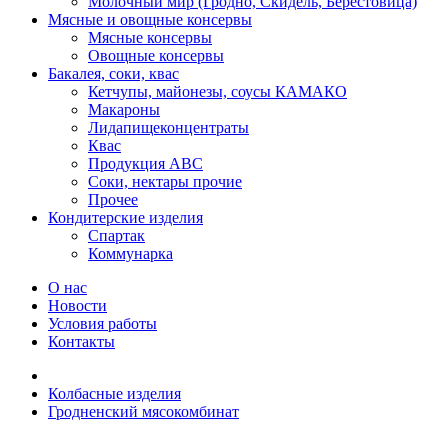
Молочный мир (Гродно, Скидель, Берестовица)
Мясные и овощные консервы
Мясные консервы
Овощные консервы
Бакалея, соки, квас
Кетчупы, майонезы, соусы КАМАКО
Макароны
Лидапищеконцентраты
Квас
Продукция АВС
Соки, нектары прочие
Прочее
Кондитерские изделия
Спартак
Коммунарка
О нас
Новости
Условия работы
Контакты
Колбасные изделия
Гродненский мясокомбинат