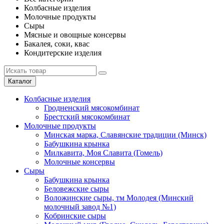
Колбасные изделия
Молочные продукты
Сыры
Мясные и овощные консервы
Бакалея, соки, квас
Кондитерские изделия
Каталог
Колбасные изделия
Гродненский мясокомбинат
Брестский мясокомбинат
Молочные продукты
Минская марка, Славянские традиции (Минск)
Бабушкина крынка
Милкавита, Моя Славита (Гомель)
Молочные консервы
Сыры
Бабушкина крынка
Беловежские сыры
Воложинские сыры, тм Молодея (Минский
молочный завод №1)
Кобринские сыры