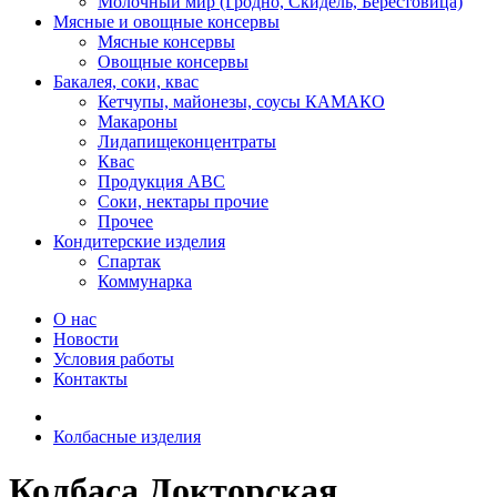
Молочный мир (Гродно, Скидель, Берестовица)
Мясные и овощные консервы
Мясные консервы
Овощные консервы
Бакалея, соки, квас
Кетчупы, майонезы, соусы КАМАКО
Макароны
Лидапищеконцентраты
Квас
Продукция АВС
Соки, нектары прочие
Прочее
Кондитерские изделия
Спартак
Коммунарка
О нас
Новости
Условия работы
Контакты
Колбасные изделия
Колбаса Докторская