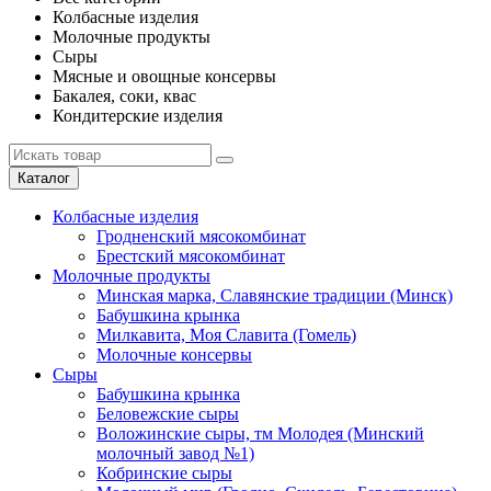
Колбасные изделия
Молочные продукты
Сыры
Мясные и овощные консервы
Бакалея, соки, квас
Кондитерские изделия
Каталог
Колбасные изделия
Гродненский мясокомбинат
Брестский мясокомбинат
Молочные продукты
Минская марка, Славянские традиции (Минск)
Бабушкина крынка
Милкавита, Моя Славита (Гомель)
Молочные консервы
Сыры
Бабушкина крынка
Беловежские сыры
Воложинские сыры, тм Молодея (Минский
молочный завод №1)
Кобринские сыры