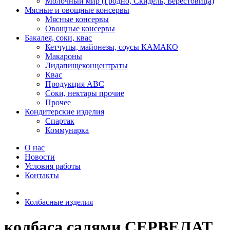
Молочный мир (Гродно, Скидель, Берестовица)
Мясные и овощные консервы
Мясные консервы
Овощные консервы
Бакалея, соки, квас
Кетчупы, майонезы, соусы КАМАКО
Макароны
Лидапищеконцентраты
Квас
Продукция АВС
Соки, нектары прочие
Прочее
Кондитерские изделия
Спартак
Коммунарка
О нас
Новости
Условия работы
Контакты
Колбасные изделия
колбаса салями СЕРВЕЛАТ