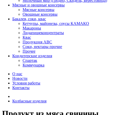
Молочный мир (Гродно, Скидель, Берестовица)
Мясные и овощные консервы
Мясные консервы
Овощные консервы
Бакалея, соки, квас
Кетчупы, майонезы, соусы КАМАКО
Макароны
Лидапищеконцентраты
Квас
Продукция АВС
Соки, нектары прочие
Прочее
Кондитерские изделия
Спартак
Коммунарка
О нас
Новости
Условия работы
Контакты
Колбасные изделия
Продукт из мяса свинины