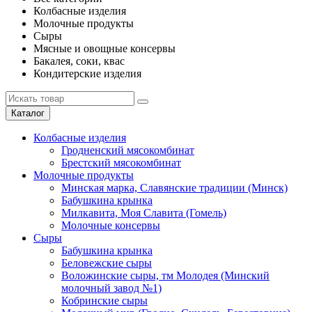
Колбасные изделия
Молочные продукты
Сыры
Мясные и овощные консервы
Бакалея, соки, квас
Кондитерские изделия
Каталог
Колбасные изделия
Гродненский мясокомбинат
Брестский мясокомбинат
Молочные продукты
Минская марка, Славянские традиции (Минск)
Бабушкина крынка
Милкавита, Моя Славита (Гомель)
Молочные консервы
Сыры
Бабушкина крынка
Беловежские сыры
Воложинские сыры, тм Молодея (Минский
молочный завод №1)
Кобринские сыры