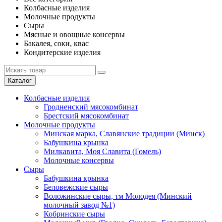
Колбасные изделия
Молочные продукты
Сыры
Мясные и овощные консервы
Бакалея, соки, квас
Кондитерские изделия
Каталог
Колбасные изделия
Гродненский мясокомбинат
Брестский мясокомбинат
Молочные продукты
Минская марка, Славянские традиции (Минск)
Бабушкина крынка
Милкавита, Моя Славита (Гомель)
Молочные консервы
Сыры
Бабушкина крынка
Беловежские сыры
Воложинские сыры, тм Молодея (Минский
молочный завод №1)
Кобринские сыры