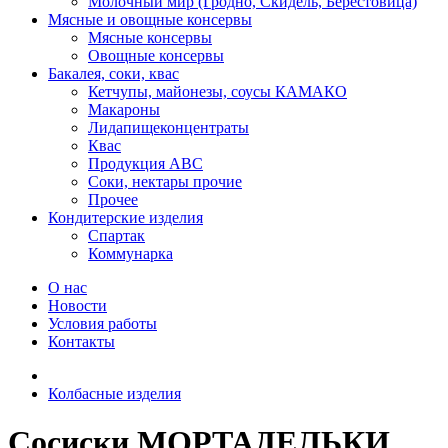
Молочный мир (Гродно, Скидель, Берестовица)
Мясные и овощные консервы
Мясные консервы
Овощные консервы
Бакалея, соки, квас
Кетчупы, майонезы, соусы КАМАКО
Макароны
Лидапищеконцентраты
Квас
Продукция АВС
Соки, нектары прочие
Прочее
Кондитерские изделия
Спартак
Коммунарка
О нас
Новости
Условия работы
Контакты
Колбасные изделия
Сосиски МОРТАДЕЛЬКИ