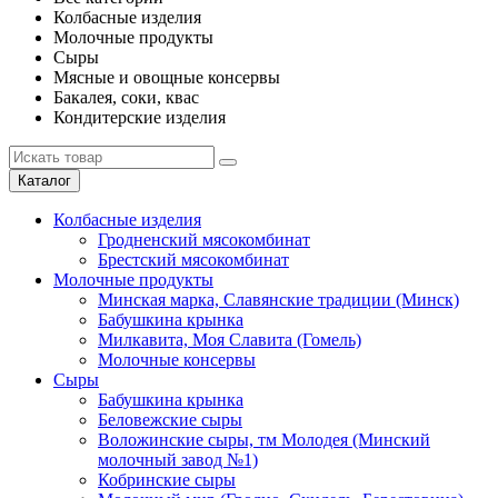
Колбасные изделия
Молочные продукты
Сыры
Мясные и овощные консервы
Бакалея, соки, квас
Кондитерские изделия
Каталог
Колбасные изделия
Гродненский мясокомбинат
Брестский мясокомбинат
Молочные продукты
Минская марка, Славянские традиции (Минск)
Бабушкина крынка
Милкавита, Моя Славита (Гомель)
Молочные консервы
Сыры
Бабушкина крынка
Беловежские сыры
Воложинские сыры, тм Молодея (Минский
молочный завод №1)
Кобринские сыры