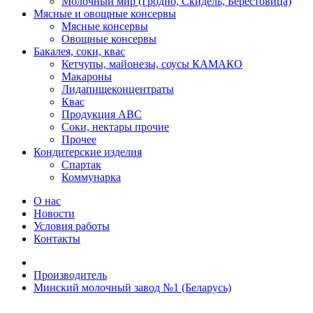
Молочный мир (Гродно, Скидель, Берестовица)
Мясные и овощные консервы
Мясные консервы
Овощные консервы
Бакалея, соки, квас
Кетчупы, майонезы, соусы КАМАКО
Макароны
Лидапищеконцентраты
Квас
Продукция АВС
Соки, нектары прочие
Прочее
Кондитерские изделия
Спартак
Коммунарка
О нас
Новости
Условия работы
Контакты
Производитель
Минский молочный завод №1 (Беларусь)