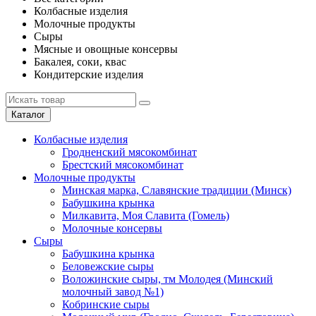
Колбасные изделия
Молочные продукты
Сыры
Мясные и овощные консервы
Бакалея, соки, квас
Кондитерские изделия
Каталог
Колбасные изделия
Гродненский мясокомбинат
Брестский мясокомбинат
Молочные продукты
Минская марка, Славянские традиции (Минск)
Бабушкина крынка
Милкавита, Моя Славита (Гомель)
Молочные консервы
Сыры
Бабушкина крынка
Беловежские сыры
Воложинские сыры, тм Молодея (Минский
молочный завод №1)
Кобринские сыры