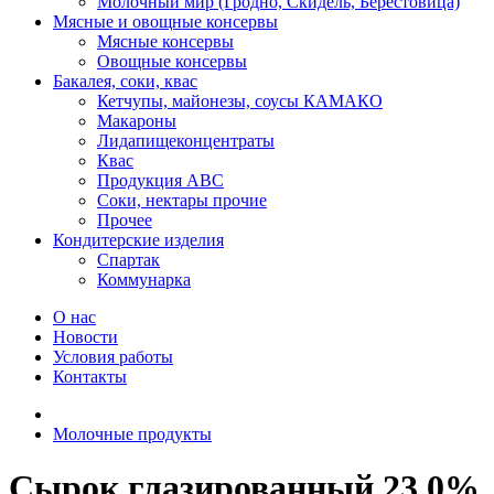
Молочный мир (Гродно, Скидель, Берестовица)
Мясные и овощные консервы
Мясные консервы
Овощные консервы
Бакалея, соки, квас
Кетчупы, майонезы, соусы КАМАКО
Макароны
Лидапищеконцентраты
Квас
Продукция АВС
Соки, нектары прочие
Прочее
Кондитерские изделия
Спартак
Коммунарка
О нас
Новости
Условия работы
Контакты
Молочные продукты
Сырок глазированный 23,0%