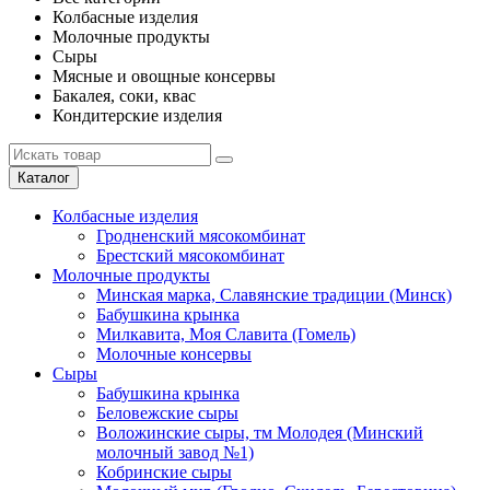
Колбасные изделия
Молочные продукты
Сыры
Мясные и овощные консервы
Бакалея, соки, квас
Кондитерские изделия
Каталог
Колбасные изделия
Гродненский мясокомбинат
Брестский мясокомбинат
Молочные продукты
Минская марка, Славянские традиции (Минск)
Бабушкина крынка
Милкавита, Моя Славита (Гомель)
Молочные консервы
Сыры
Бабушкина крынка
Беловежские сыры
Воложинские сыры, тм Молодея (Минский
молочный завод №1)
Кобринские сыры