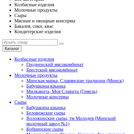
Колбасные изделия
Молочные продукты
Сыры
Мясные и овощные консервы
Бакалея, соки, квас
Кондитерские изделия
Каталог
Колбасные изделия
Гродненский мясокомбинат
Брестский мясокомбинат
Молочные продукты
Минская марка, Славянские традиции (Минск)
Бабушкина крынка
Милкавита, Моя Славита (Гомель)
Молочные консервы
Сыры
Бабушкина крынка
Беловежские сыры
Воложинские сыры, тм Молодея (Минский
молочный завод №1)
Кобринские сыры