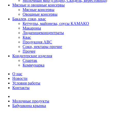
Молочный мир (Гродно, Скидель, Берестовица)
Мясные и овощные консервы
Мясные консервы
Овощные консервы
Бакалея, соки, квас
Кетчупы, майонезы, соусы КАМАКО
Макароны
Лидапищеконцентраты
Квас
Продукция АВС
Соки, нектары прочие
Прочее
Кондитерские изделия
Спартак
Коммунарка
О нас
Новости
Условия работы
Контакты
Молочные продукты
Бабушкина крынка