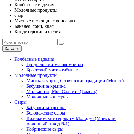
Колбасные изделия
Молочные продукты
Сыры
Мясные и овощные консервы
Бакалея, соки, квас
Кондитерские изделия
Каталог
Колбасные изделия
Гродненский мясокомбинат
Брестский мясокомбинат
Молочные продукты
Минская марка, Славянские традиции (Минск)
Бабушкина крынка
Милкавита, Моя Славита (Гомель)
Молочные консервы
Сыры
Бабушкина крынка
Беловежские сыры
Воложинские сыры, тм Молодея (Минский
молочный завод №1)
Кобринские сыры