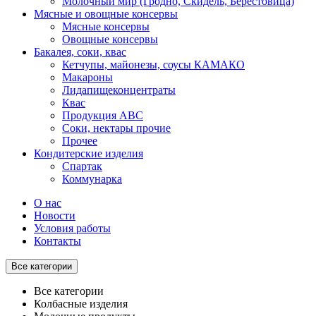
Молочный мир (Гродно, Скидель, Берестовица)
Мясные и овощные консервы
Мясные консервы
Овощные консервы
Бакалея, соки, квас
Кетчупы, майонезы, соусы КАМАКО
Макароны
Лидапищеконцентраты
Квас
Продукция АВС
Соки, нектары прочие
Прочее
Кондитерские изделия
Спартак
Коммунарка
О нас
Новости
Условия работы
Контакты
Все категории
Все категории
Колбасные изделия