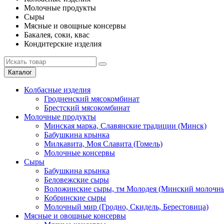
Молочные продукты
Сыры
Мясные и овощные консервы
Бакалея, соки, квас
Кондитерские изделия
Каталог
Колбасные изделия
Гродненский мясокомбинат
Брестский мясокомбинат
Молочные продукты
Минская марка, Славянские традиции (Минск)
Бабушкина крынка
Милкавита, Моя Славита (Гомель)
Молочные консервы
Сыры
Бабушкина крынка
Беловежские сыры
Воложинские сыры, тм Молодея (Минский молочны
Кобринские сыры
Молочный мир (Гродно, Скидель, Берестовица)
Мясные и овощные консервы