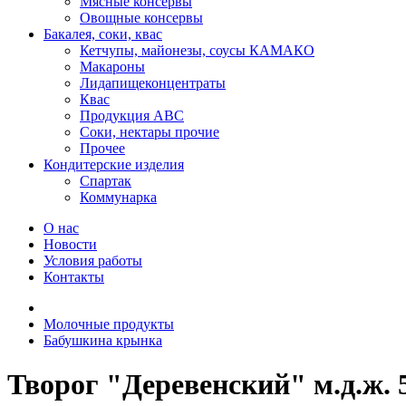
Мясные консервы
Овощные консервы
Бакалея, соки, квас
Кетчупы, майонезы, соусы КАМАКО
Макароны
Лидапищеконцентраты
Квас
Продукция АВС
Соки, нектары прочие
Прочее
Кондитерские изделия
Спартак
Коммунарка
О нас
Новости
Условия работы
Контакты
Молочные продукты
Бабушкина крынка
Творог "Деревенский" м.д.ж.