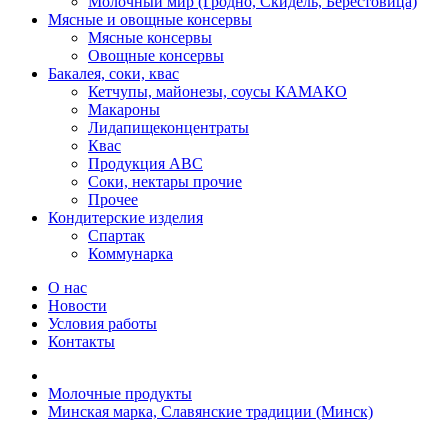
Молочный мир (Гродно, Скидель, Берестовица)
Мясные и овощные консервы
Мясные консервы
Овощные консервы
Бакалея, соки, квас
Кетчупы, майонезы, соусы КАМАКО
Макароны
Лидапищеконцентраты
Квас
Продукция АВС
Соки, нектары прочие
Прочее
Кондитерские изделия
Спартак
Коммунарка
О нас
Новости
Условия работы
Контакты
Молочные продукты
Минская марка, Славянские традиции (Минск)