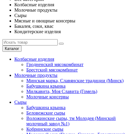
Колбасные изделия
Молочные продукты
Сыры
Мясные и овощные консервы
Бакалея, соки, квас
Кондитерские изделия
Каталог
Колбасные изделия
Гродненский мясокомбинат
Брестский мясокомбинат
Молочные продукты
Минская марка, Славянские традиции (Минск)
Бабушкина крынка
Милкавита, Моя Славита (Гомель)
Молочные консервы
Сыры
Бабушкина крынка
Беловежские сыры
Воложинские сыры, тм Молодея (Минский
молочный завод №1)
Кобринские сыры