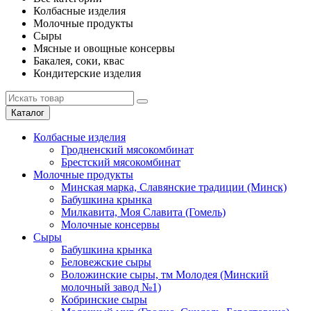
Колбасные изделия
Молочные продукты
Сыры
Мясные и овощные консервы
Бакалея, соки, квас
Кондитерские изделия
Каталог
Колбасные изделия
Гродненский мясокомбинат
Брестский мясокомбинат
Молочные продукты
Минская марка, Славянские традиции (Минск)
Бабушкина крынка
Милкавита, Моя Славита (Гомель)
Молочные консервы
Сыры
Бабушкина крынка
Беловежские сыры
Воложинские сыры, тм Молодея (Минский
молочный завод №1)
Кобринские сыры