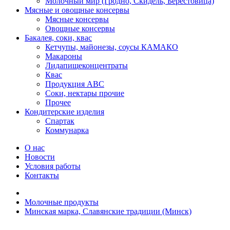
Молочный мир (Гродно, Скидель, Берестовица)
Мясные и овощные консервы
Мясные консервы
Овощные консервы
Бакалея, соки, квас
Кетчупы, майонезы, соусы КАМАКО
Макароны
Лидапищеконцентраты
Квас
Продукция АВС
Соки, нектары прочие
Прочее
Кондитерские изделия
Спартак
Коммунарка
О нас
Новости
Условия работы
Контакты
Молочные продукты
Минская марка, Славянские традиции (Минск)