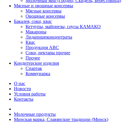
Молочный мир (Гродно, Скидель, Берестовица)
Мясные и овощные консервы
Мясные консервы
Овощные консервы
Бакалея, соки, квас
Кетчупы, майонезы, соусы КАМАКО
Макароны
Лидапищеконцентраты
Квас
Продукция АВС
Соки, нектары прочие
Прочее
Кондитерские изделия
Спартак
Коммунарка
О нас
Новости
Условия работы
Контакты
Молочные продукты
Минская марка, Славянские традиции (Минск)