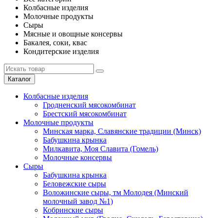
Колбасные изделия
Молочные продукты
Сыры
Мясные и овощные консервы
Бакалея, соки, квас
Кондитерские изделия
Каталог
Колбасные изделия
Гродненский мясокомбинат
Брестский мясокомбинат
Молочные продукты
Минская марка, Славянские традиции (Минск)
Бабушкина крынка
Милкавита, Моя Славита (Гомель)
Молочные консервы
Сыры
Бабушкина крынка
Беловежские сыры
Воложинские сыры, тм Молодея (Минский
молочный завод №1)
Кобринские сыры