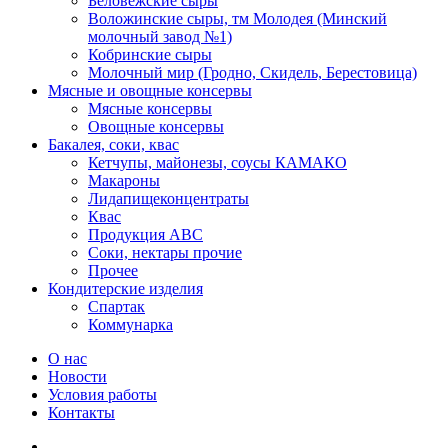
Беловежские сыры
Воложинские сыры, тм Молодея (Минский
молочный завод №1)
Кобринские сыры
Молочный мир (Гродно, Скидель, Берестовица)
Мясные и овощные консервы
Мясные консервы
Овощные консервы
Бакалея, соки, квас
Кетчупы, майонезы, соусы КАМАКО
Макароны
Лидапищеконцентраты
Квас
Продукция АВС
Соки, нектары прочие
Прочее
Кондитерские изделия
Спартак
Коммунарка
О нас
Новости
Условия работы
Контакты