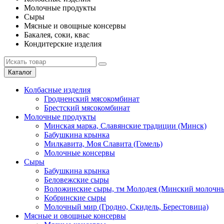
Молочные продукты
Сыры
Мясные и овощные консервы
Бакалея, соки, квас
Кондитерские изделия
Каталог
Колбасные изделия
Гродненский мясокомбинат
Брестский мясокомбинат
Молочные продукты
Минская марка, Славянские традиции (Минск)
Бабушкина крынка
Милкавита, Моя Славита (Гомель)
Молочные консервы
Сыры
Бабушкина крынка
Беловежские сыры
Воложинские сыры, тм Молодея (Минский молочны
Кобринские сыры
Молочный мир (Гродно, Скидель, Берестовица)
Мясные и овощные консервы