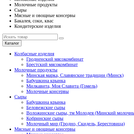
Молочные продукты
Сыры
Мясные и овощные консервы
Бакалея, соки, квас
Кондитерские изделия
Каталог
Колбасные изделия
Гродненский мясокомбинат
Брестский мясокомбинат
Молочные продукты
Минская марка, Славянские традиции (Минск)
Бабушкина крынка
Милкавита, Моя Славита (Гомель)
Молочные консервы
Сыры
Бабушкина крынка
Беловежские сыры
Воложинские сыры, тм Молодея (Минский молочны
Кобринские сыры
Молочный мир (Гродно, Скидель, Берестовица)
Мясные и овощные консервы