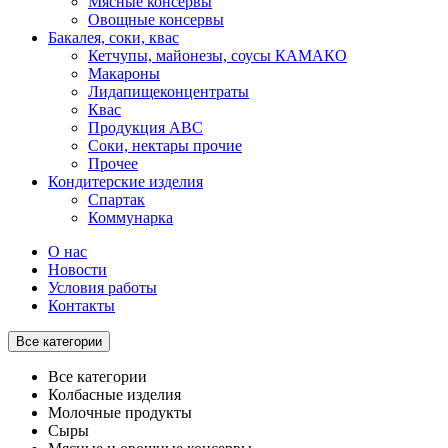
Мясные консервы
Овощные консервы
Бакалея, соки, квас
Кетчупы, майонезы, соусы КАМАКО
Макароны
Лидапищеконцентраты
Квас
Продукция АВС
Соки, нектары прочие
Прочее
Кондитерские изделия
Спартак
Коммунарка
О нас
Новости
Условия работы
Контакты
Все категории
Все категории
Колбасные изделия
Молочные продукты
Сыры