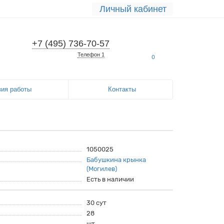
Личный кабинет
+7 (495) 736-70-57
Телефон 1
0
вия работы
Контакты
1050025
Бабушкина крынка
(Могилев)
Есть в наличии
30 сут
28
шт