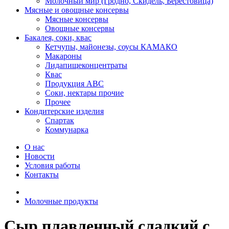
Молочный мир (Гродно, Скидель, Берестовица)
Мясные и овощные консервы
Мясные консервы
Овощные консервы
Бакалея, соки, квас
Кетчупы, майонезы, соусы КАМАКО
Макароны
Лидапищеконцентраты
Квас
Продукция АВС
Соки, нектары прочие
Прочее
Кондитерские изделия
Спартак
Коммунарка
О нас
Новости
Условия работы
Контакты
Молочные продукты
Сыр плавленный сладкий с