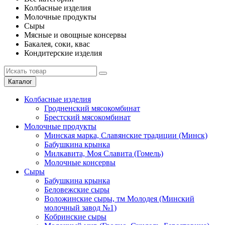
Колбасные изделия
Молочные продукты
Сыры
Мясные и овощные консервы
Бакалея, соки, квас
Кондитерские изделия
Каталог
Колбасные изделия
Гродненский мясокомбинат
Брестский мясокомбинат
Молочные продукты
Минская марка, Славянские традиции (Минск)
Бабушкина крынка
Милкавита, Моя Славита (Гомель)
Молочные консервы
Сыры
Бабушкина крынка
Беловежские сыры
Воложинские сыры, тм Молодея (Минский
молочный завод №1)
Кобринские сыры