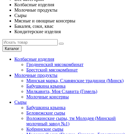
Колбасные изделия
Молочные продукты
Сыры
Мясные и овощные консервы
Бакалея, соки, квас
Кондитерские изделия
Каталог
Колбасные изделия
Гродненский мясокомбинат
Брестский мясокомбинат
Молочные продукты
Минская марка, Славянские традиции (Минск)
Бабушкина крынка
Милкавита, Моя Славита (Гомель)
Молочные консервы
Сыры
Бабушкина крынка
Беловежские сыры
Воложинские сыры, тм Молодея (Минский
молочный завод №1)
Кобринские сыры