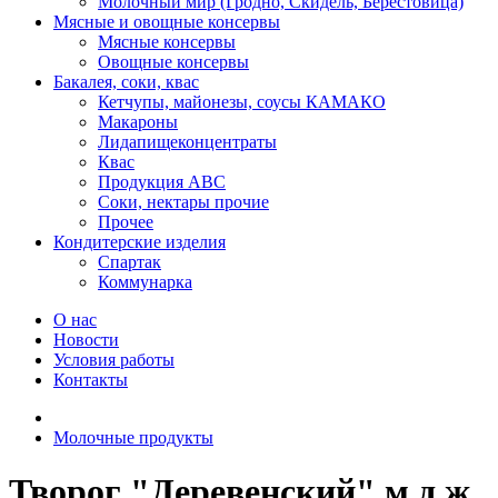
Молочный мир (Гродно, Скидель, Берестовица)
Мясные и овощные консервы
Мясные консервы
Овощные консервы
Бакалея, соки, квас
Кетчупы, майонезы, соусы КАМАКО
Макароны
Лидапищеконцентраты
Квас
Продукция АВС
Соки, нектары прочие
Прочее
Кондитерские изделия
Спартак
Коммунарка
О нас
Новости
Условия работы
Контакты
Молочные продукты
Творог "Деревенский" м.д.ж.