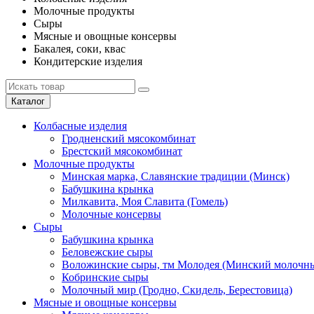
Молочные продукты
Сыры
Мясные и овощные консервы
Бакалея, соки, квас
Кондитерские изделия
Каталог
Колбасные изделия
Гродненский мясокомбинат
Брестский мясокомбинат
Молочные продукты
Минская марка, Славянские традиции (Минск)
Бабушкина крынка
Милкавита, Моя Славита (Гомель)
Молочные консервы
Сыры
Бабушкина крынка
Беловежские сыры
Воложинские сыры, тм Молодея (Минский молочны
Кобринские сыры
Молочный мир (Гродно, Скидель, Берестовица)
Мясные и овощные консервы