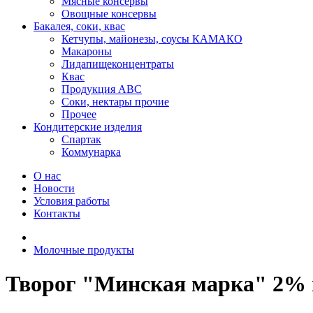
Мясные консервы
Овощные консервы
Бакалея, соки, квас
Кетчупы, майонезы, соусы КАМАКО
Макароны
Лидапищеконцентраты
Квас
Продукция АВС
Соки, нектары прочие
Прочее
Кондитерские изделия
Спартак
Коммунарка
О нас
Новости
Условия работы
Контакты
Молочные продукты
Творог "Минская марка" 2% п