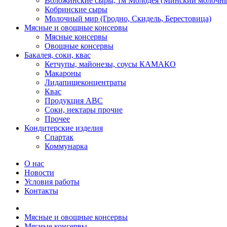
Воложинские сыры, тм Молодея (Минский молочны
Кобринские сыры
Молочный мир (Гродно, Скидель, Берестовица)
Мясные и овощные консервы
Мясные консервы
Овощные консервы
Бакалея, соки, квас
Кетчупы, майонезы, соусы КАМАКО
Макароны
Лидапищеконцентраты
Квас
Продукция АВС
Соки, нектары прочие
Прочее
Кондитерские изделия
Спартак
Коммунарка
О нас
Новости
Условия работы
Контакты
Мясные и овощные консервы
Мясные консервы