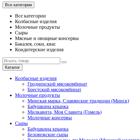
Все категории
Все категории
Колбасные изделия
Молочные продукты
Сыры
Мясные и овощные консервы
Бакалея, соки, квас
Кондитерские изделия
Каталог
Колбасные изделия
Гродненский мясокомбинат
Брестский мясокомбинат
Молочные продукты
Минская марка, Славянские традиции (Минск)
Бабушкина крынка
Милкавита, Моя Славита (Гомель)
Молочные консервы
Сыры
Бабушкина крынка
Беловежские сыры