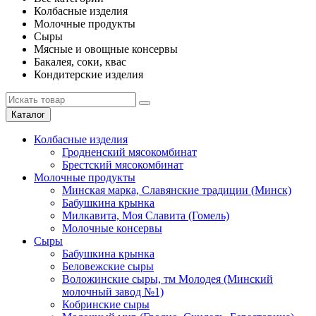
Колбасные изделия
Молочные продукты
Сыры
Мясные и овощные консервы
Бакалея, соки, квас
Кондитерские изделия
Каталог
Колбасные изделия
Гродненский мясокомбинат
Брестский мясокомбинат
Молочные продукты
Минская марка, Славянские традиции (Минск)
Бабушкина крынка
Милкавита, Моя Славита (Гомель)
Молочные консервы
Сыры
Бабушкина крынка
Беловежские сыры
Воложинские сыры, тм Молодея (Минский
молочный завод №1)
Кобринские сыры