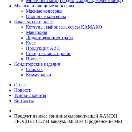
Молочный мир (Гродно, Скидель, Берестовица)
Мясные и овощные консервы
Мясные консервы
Овощные консервы
Бакалея, соки, квас
Кетчупы, майонезы, соусы КАМАКО
Макароны
Лидапищеконцентраты
Квас
Продукция АВС
Соки, нектары прочие
Прочее
Кондитерские изделия
Спартак
Коммунарка
О нас
Новости
Условия работы
Контакты
Продукт из мяса свинины сырокопченый ХАМОН
ГРОДНЕНСКИЙ ваккум, 0,850 кг (Гродненский Мк)