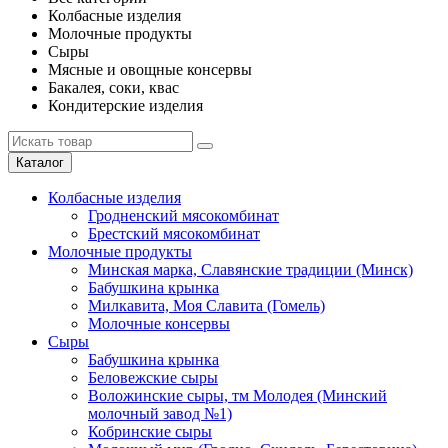
Колбасные изделия
Молочные продукты
Сыры
Мясные и овощные консервы
Бакалея, соки, квас
Кондитерские изделия
Каталог
Колбасные изделия
Гродненский мясокомбинат
Брестский мясокомбинат
Молочные продукты
Минская марка, Славянские традиции (Минск)
Бабушкина крынка
Милкавита, Моя Славита (Гомель)
Молочные консервы
Сыры
Бабушкина крынка
Беловежские сыры
Воложинские сыры, тм Молодея (Минский
молочный завод №1)
Кобринские сыры