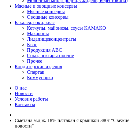
Молочный мир (Гродно, Скидель, Берестовица)
Мясные и овощные консервы
Мясные консервы
Овощные консервы
Бакалея, соки, квас
Кетчупы, майонезы, соусы КАМАКО
Макароны
Лидапищеконцентраты
Квас
Продукция АВС
Соки, нектары прочие
Прочее
Кондитерские изделия
Спартак
Коммунарка
О нас
Новости
Условия работы
Контакты
Сметана м.д.ж. 18% п/стакан с крышкой 380г "Свежие
новости"