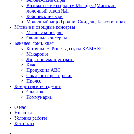
Беловежские сыры
Воложинские сыры, тм Молодея (Минский
молочный завод №1)
Кобринские сыры
Молочный мир (Гродно, Скидель, Берестовица)
Мясные и овощные консервы
Мясные консервы
Овощные консервы
Бакалея, соки, квас
Кетчупы, майонезы, соусы КАМАКО
Макароны
Лидапищеконцентраты
Квас
Продукция АВС
Соки, нектары прочие
Прочее
Кондитерские изделия
Спартак
Коммунарка
О нас
Новости
Условия работы
Контакты