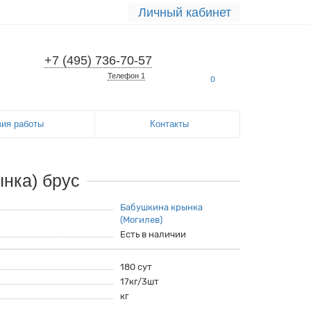
Личный кабинет
+7 (495) 736-70-57
Телефон 1
0
вия работы
Контакты
нка) брус
Бабушкина крынка
(Могилев)
Есть в наличии
180 сут
17кг/3шт
кг