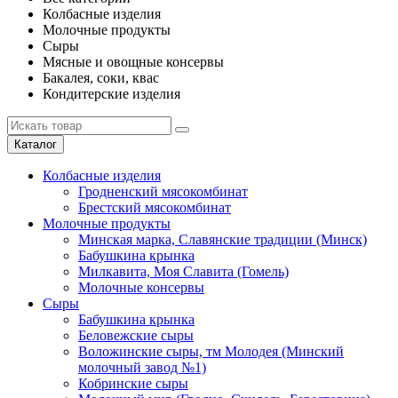
Колбасные изделия
Молочные продукты
Сыры
Мясные и овощные консервы
Бакалея, соки, квас
Кондитерские изделия
Каталог
Колбасные изделия
Гродненский мясокомбинат
Брестский мясокомбинат
Молочные продукты
Минская марка, Славянские традиции (Минск)
Бабушкина крынка
Милкавита, Моя Славита (Гомель)
Молочные консервы
Сыры
Бабушкина крынка
Беловежские сыры
Воложинские сыры, тм Молодея (Минский
молочный завод №1)
Кобринские сыры