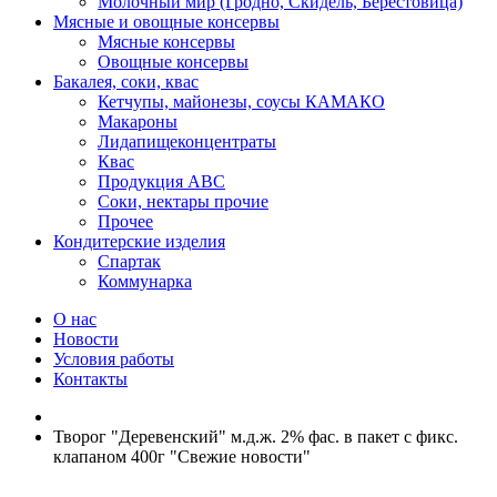
Молочный мир (Гродно, Скидель, Берестовица)
Мясные и овощные консервы
Мясные консервы
Овощные консервы
Бакалея, соки, квас
Кетчупы, майонезы, соусы КАМАКО
Макароны
Лидапищеконцентраты
Квас
Продукция АВС
Соки, нектары прочие
Прочее
Кондитерские изделия
Спартак
Коммунарка
О нас
Новости
Условия работы
Контакты
Творог "Деревенский" м.д.ж. 2% фас. в пакет с фикс.
клапаном 400г "Свежие новости"