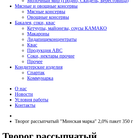
Молочный мир (Гродно, Скидель, Берестовица)
Мясные и овощные консервы
Мясные консервы
Овощные консервы
Бакалея, соки, квас
Кетчупы, майонезы, соусы КАМАКО
Макароны
Лидапищеконцентраты
Квас
Продукция АВС
Соки, нектары прочие
Прочее
Кондитерские изделия
Спартак
Коммунарка
О нас
Новости
Условия работы
Контакты
Творог рассыпчатый "Минская марка" 2,0% пакет 350 г
Творог рассыпчатый