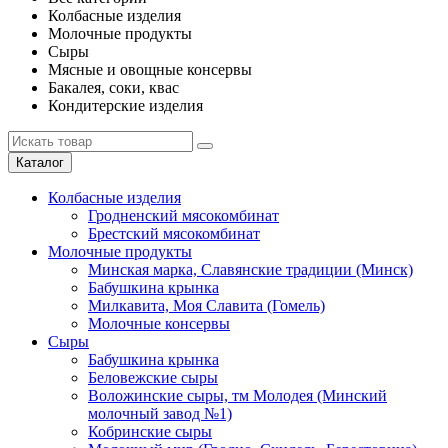
Колбасные изделия
Молочные продукты
Сыры
Мясные и овощные консервы
Бакалея, соки, квас
Кондитерские изделия
Каталог
Колбасные изделия
Гродненский мясокомбинат
Брестский мясокомбинат
Молочные продукты
Минская марка, Славянские традиции (Минск)
Бабушкина крынка
Милкавита, Моя Славита (Гомель)
Молочные консервы
Сыры
Бабушкина крынка
Беловежские сыры
Воложинские сыры, тм Молодея (Минский
молочный завод №1)
Кобринские сыры